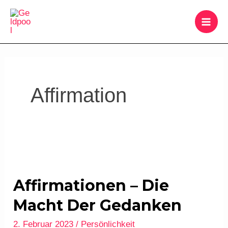
Zum
MAI
Inhalt
ME
springen
Affirmation
Affirmationen
–
Affirmationen – Die
die
macht
Macht Der Gedanken
der
2. Februar 2023
/
Persönlichkeit
Gedanken