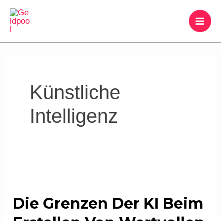
Zum
MAI
Inhalt
ME
springen
Künstliche
Intelligenz
Die
Grenzen
Die Grenzen Der KI Beim
der
KI